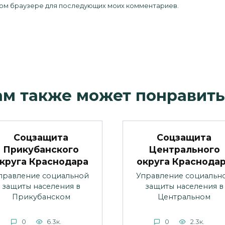
 этом браузере для последующих моих комментариев.
ам также может понравить
Соцзащита
Соцзащита
Прикубанского
Центрального
круга Краснодара
округа Краснода
правление социальной
Управление социальн
защиты населения в
защиты населения в
Прикубанском
Центральном
0
6.3к.
0
2.3к.