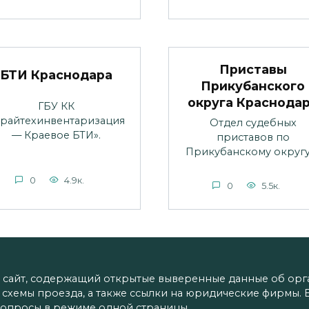
Приставы
БТИ Краснодара
Прикубанского
округа Краснода
ГБУ КК
Крайтехинвентаризация
Отдел судебных
— Краевое БТИ».
приставов по
Прикубанскому округу 
0
4.9к.
0
5.5к.
айт, содержащий открытые выверенные данные об орган
ы, схемы проезда, а также ссылки на юридические фирмы.
опросы в режиме одной страницы.