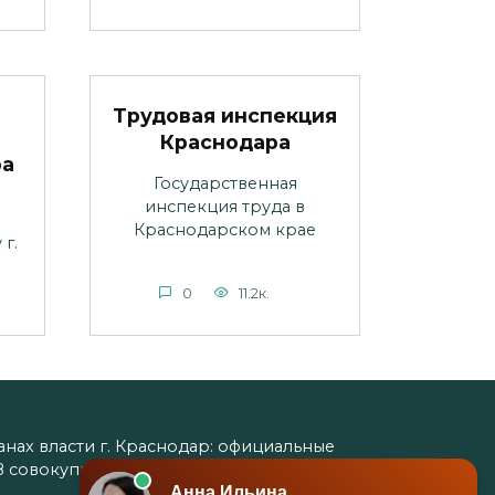
Трудовая инспекция
Краснодара
ра
Государственная
инспекция труда в
Краснодарском крае
г.
0
11.2к.
ах власти г. Краснодар: официальные
 В совокупности представленная