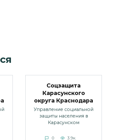
ся
Соцзащита
Карасунского
ра
округа Краснодара
ой
Управление социальной
защиты населения в
Карасунском
0
3.9к.