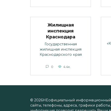
Жилищная
инспекция
Краснодара
«
Государственная
жилищная инспекция
Краснодарского края
0
4.4к.
© 2026НЕофициальный информационный с
сайты, телефоны, адреса, графики работ
информация позволит разрешить Ваши в