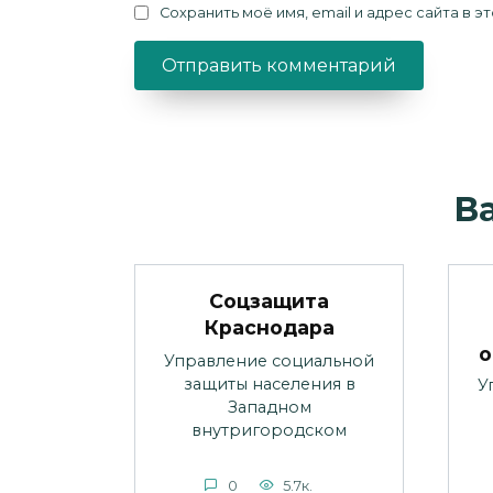
Сохранить моё имя, email и адрес сайта в
В
Соцзащита
Краснодара
о
Управление социальной
защиты населения в
У
Западном
внутригородском
0
5.7к.